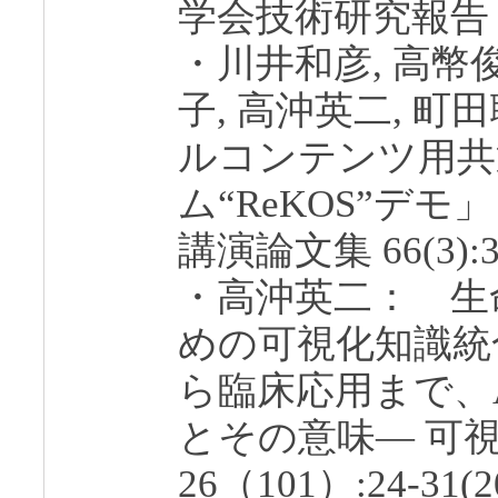
学会技術研究報告 104(
・川井和彦, 高幣俊
子, 高沖英二, 町
ルコンテンツ用共
ム“ReKOS”デ
講演論文集 66(3):3,1
・高沖英二： 生
めの可視化知識統
ら臨床応用まで、Ac
とその意味― 可
26（101）:24-31(2