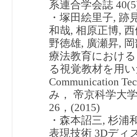
系連合学会誌 40(5):1
・塚田絵里子, 跡見
和哉, 相原正博, 
野徳雄, 廣瀬昇, 
療法教育における
る視覚教材を用いたICT(
Communication 
み， 帝京科学大学紀要
26，(2015)
・森本詔三, 杉浦
表現技術 3Dディ