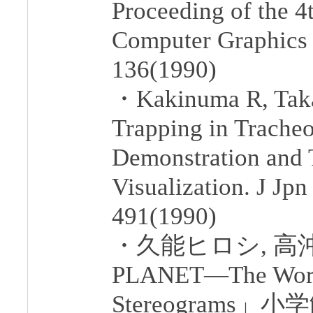
Proceeding of the 4
Computer Graphics
136(1990)
・Kakinuma R, Takao
Trapping in Trache
Demonstration and 
Visualization. J Jp
491(1990)
・久能ヒロシ, 高
PLANET―The World
Stereograms」小学