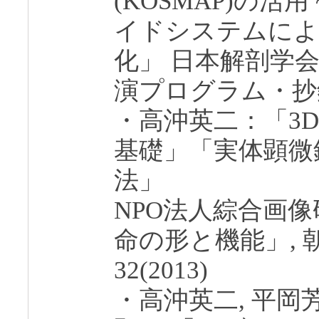
(KOSMAP)の活
イドシステムによ
化」 日本解剖学
演プログラム・抄録集 1
・高沖英二：「3
基礎」「実体顕微
法」
NPO法人綜合画像
命の形と機能」, 朝倉書
32(2013)
・高沖英二, 平岡芳