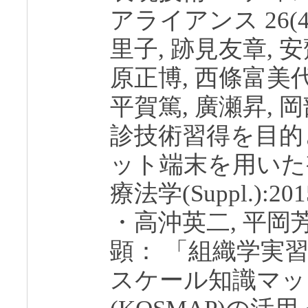
アライアンス 26(4):
里子, 跡見友章, 
原正博, 西條富美代
平賀篤, 廣瀬昇, 
診技術習得を目的
ット端末を用いた
療法学(Suppl.):201
・高沖英二, 平岡芳
顕： 「組織学実
スケール知識マッ