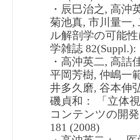
・辰巳治之, 高沖英
菊池真, 市川量一
ル解剖学の可能性
学雑誌 82(Suppl.): 
・高沖英二, 高詰佳
平岡芳樹, 仲嶋一範
井多久磨, 谷本伸弘
磯貞和： 「立体
コンテンツの開発」 医
181 (2008)