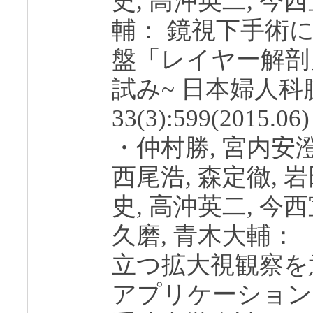
史, 高沖英二, 今
輔： 鏡視下手術
盤「レイヤー解剖
試み~ 日本婦人
33(3):599(2015.06)
・仲村勝, 宮内安澄
西尾浩, 森定徹, 
史, 高沖英二, 今
久磨, 青木大輔：
立つ拡大視観察を
アプリケーション