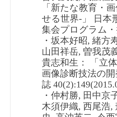
「新たな教育・画
せる世界-」 日
集会プログラム・抄録集 
・坂本好昭, 緒方寿
山田祥岳, 曽我茂義
貴志和生： 「立
画像診断技法の開
誌 40(2):149(2015.
・仲村勝, 田中京子
木須伊織, 西尾浩,