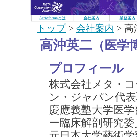
Actioformaとは
会社案内
業務案内
トップ
>
会社案内
> 
高沖英二
（医学博士
プロフィール
株式会社メタ・コ
ン・ジャパン代表
慶應義塾大学医学
ー臨床解剖研究委
元日本大学藝術学