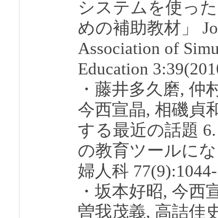
システムを使った
めの補助教材」 Journa
Association of Simu
Education 3:39(201
・藤井多久磨, 仲村
今西宣晶, 相磯貞
する最近の話題 6
の教育ツールにな
婦人科 77(9):1044-1
・坂本好昭, 今西宣
曽我茂義, 高詰佳史