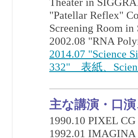
Theater in SIGGRA
"Patellar Reflex" C
Screening Room in
2002.08 "RNA Poly
2014.07 "Science S
332" 表紙、Scien
主な講演・口演
1990.10 PIXEL
1992.01 IMAGINA