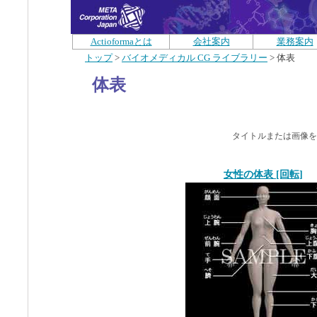
Actioformaとは
会社案内
業務案内
トップ
>
バイオメディカル CG ライブラリー
> 体表
体表
タイトルまたは画像を
女性の体表 [回転]